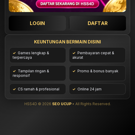
LOGIN
DAFTAR
KEUNTUNGAN BERMAIN DISINI
Games lengkap &
Pembayaran cepat &
terpercaya
akurat
Tampilan ringan &
Promo & bonus banyak
responsif
CS ramah & profesional
Online 24 jam
HSS4D © 2026
SEO UCUP
• All Rights Reserved.